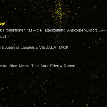
64q6
k Produktionen, taz – die Tageszeitung, Antikörper-Export, Ox-
lus1
ir & Andreas Langfeld // VISUAL ATTACK
terre, Nico, Matze, Tino, Artur, Eden & Robert