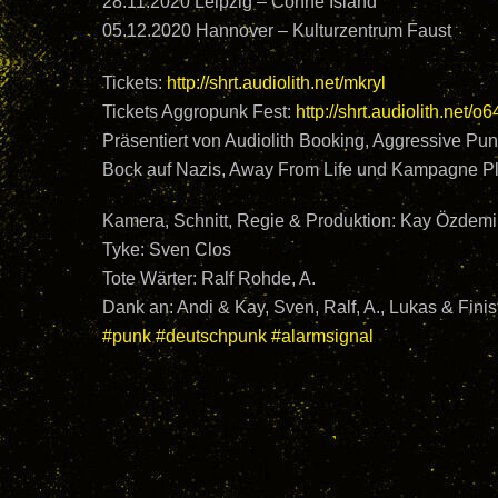
28.11.2020 Leipzig – Conne Island
05.12.2020 Hannover – Kulturzentrum Faust
Tickets:
http://shrt.audiolith.net/mkryl
Tickets Aggropunk Fest:
http://shrt.audiolith.net/o
Präsentiert von Audiolith Booking, Aggressive Pun
Bock auf Nazis, Away From Life und Kampagne P
Kamera, Schnitt, Regie & Produktion: Kay Özdem
Tyke: Sven Clos
Tote Wärter: Ralf Rohde, A.
Dank an: Andi & Kay, Sven, Ralf, A., Lukas & Finis
#punk
#deutschpunk
#alarmsignal