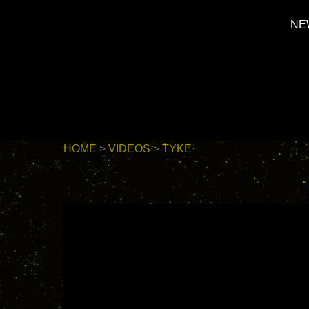
Skip
NE
to
content
HOME
>
VIDEOS
>
TYKE