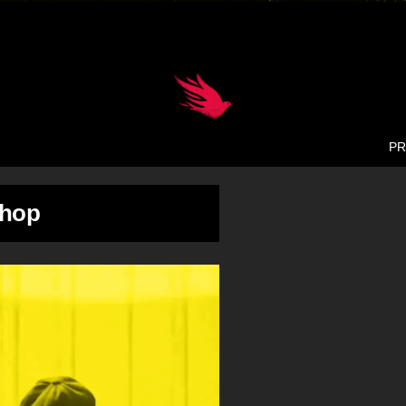
Back
To
Top
PR
Shop