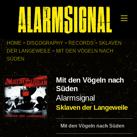
Skip
to
Men
content
HOME
>
DISCOGRAPHY
>
RECORDS
>
SKLAVEN
DER LANGEWEILE
>
MIT DEN VÖGELN NACH
SÜDEN
Mit den Vögeln nach
Süden
Alarmsignal
Sklaven der Langeweile
Mit den Vögeln nach Süden