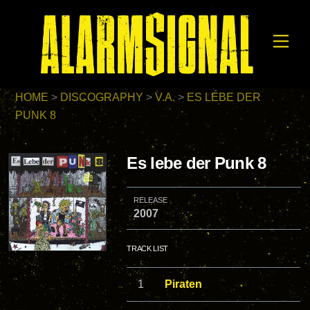
Skip
to
Men
content
HOME
>
DISCOGRAPHY
>
V.A.
>
ES LEBE DER
PUNK 8
Es lebe der Punk 8
RELEASE
2007
TRACK LIST
Piraten