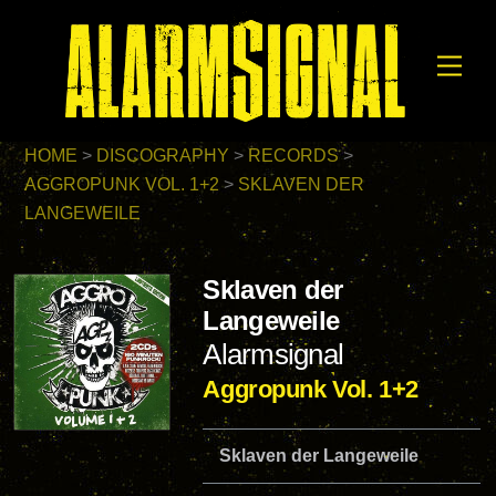
Skip
to
Men
content
HOME
>
DISCOGRAPHY
>
RECORDS
>
AGGROPUNK VOL. 1+2
>
SKLAVEN DER
LANGEWEILE
Sklaven der
Langeweile
Alarmsignal
Aggropunk Vol. 1+2
Sklaven der Langeweile